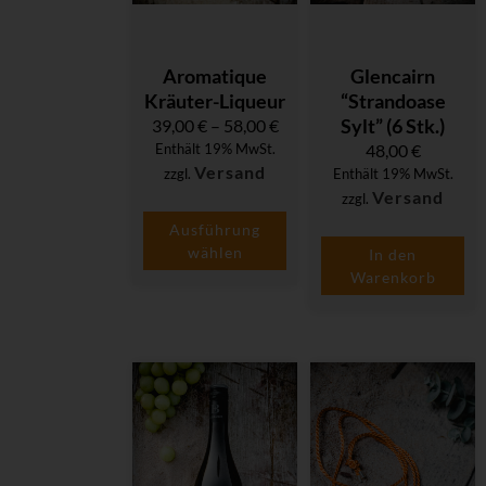
Aromatique
Glencairn
Kräuter-Liqueur
“Strandoase
Sylt” (6 Stk.)
39,00
€
–
58,00
€
Enthält 19% MwSt.
48,00
€
Versand
zzgl.
Enthält 19% MwSt.
Versand
zzgl.
Ausführung
wählen
In den
Warenkorb