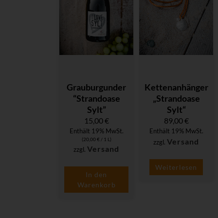
Grauburgunder
Kettenanhänger
“Strandoase
„Strandoase
Sylt”
Sylt“
15,00
€
89,00
€
Enthält 19% MwSt.
Enthält 19% MwSt.
(
20,00
€
/ 1 L)
Versand
zzgl.
Versand
zzgl.
Weiterlesen
In den
Warenkorb