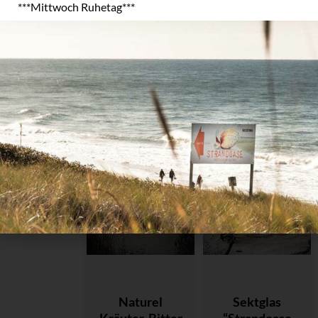
***Mittwoch Ruhetag***
In den
In den
Warenkorb
Warenkorb
Naturel
Sektglas