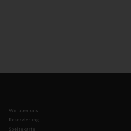
Strandoase – Restaurant &
Café
Wir über uns
Reservierung
Speisekarte