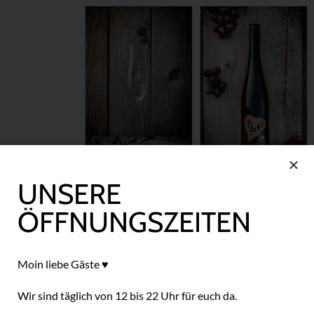
UNSERE
Likörglas
Merlot
ÖFFNUNGSZEITEN
“Strandoase
“Strandoase
Sylt” (6 Stk.)
Sylt”
49,00
€
15,00
€
Moin liebe Gäste ♥
Enthält 19% MwSt.
Enthält 19% MwSt.
(
20,00
€
/ 1 L)
Versand
zzgl.
Wir sind täglich von 12 bis 22 Uhr
für euch da.
Versand
zzgl.