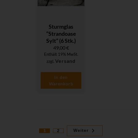
Sturmglas
“Strandoase
Sylt” (6 Stk.)
49,00
€
Enthält 19% MwSt.
Versand
zzgl.
In den
Warenkorb
Weiter
1
2