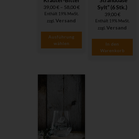
Kräuter-Bitter
“Strandoase
Sylt” (6 Stk.)
39,00
€
–
58,00
€
Enthält 19% MwSt.
39,00
€
Versand
zzgl.
Enthält 19% MwSt.
Versand
zzgl.
Ausführung
wählen
In den
Warenkorb