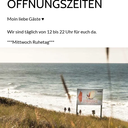
ÖFFNUNGSZEITEN
Moin liebe Gäste ♥
Kontaktanfrage
Wir sind täglich von 12 bis 22 Uhr
für euch da.
***Mittwoch Ruhetag***
„
“ zeigt erforderliche Felder an
*
Name
*
Vorname
*
E-
Mail
*
Telefon