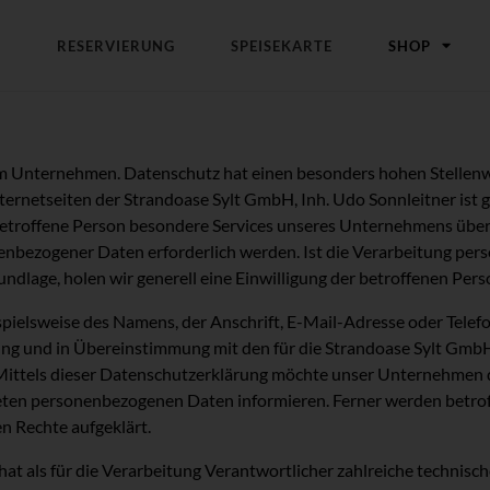
RESERVIERUNG
SPEISEKARTE
SHOP
em Unternehmen. Datenschutz hat einen besonders hohen Stellenwe
ternetseiten der Strandoase Sylt GmbH, Inh. Udo Sonnleitner ist 
etroffene Person besondere Services unseres Unternehmens über
enbezogener Daten erforderlich werden. Ist die Verarbeitung per
undlage, holen wir generell eine Einwilligung der betroffenen Pers
ielsweise des Namens, der Anschrift, E-Mail-Adresse oder Telefo
g und in Übereinstimmung mit den für die Strandoase Sylt GmbH,
ittels dieser Datenschutzerklärung möchte unser Unternehmen d
eten personenbezogenen Daten informieren. Ferner werden betrof
n Rechte aufgeklärt.
hat als für die Verarbeitung Verantwortlicher zahlreiche techni