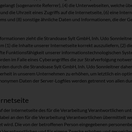
 gelangt (sogenannte Referrer), (4) die Unterwebseiten, welche üb
nd die Uhrzeit eines Zugriffs auf die Internetseite, (6) eine Inter
ems und (8) sonstige ähnliche Daten und Informationen, die der G
formationen zieht die Strandoase Sylt GmbH, Inh. Udo Sonnleitner
(1) die Inhalte unserer Internetseite korrekt auszuliefern, (2) di
afte Funktionsfähigkeit unserer informationstechnologischen Syst
den im Falle eines Cyberangriffes die zur Strafverfolgung notwen
 durch die Strandoase Sylt GmbH, Inh. Udo Sonnleitner daher ei
rheit in unserem Unternehmen zu erhöhen, um letztlich ein optim
nonymen Daten der Server-Logfiles werden getrennt von allen du
ernetseite
 auf der Internetseite des für die Verarbeitung Verantwortlichen
ei an den für die Verarbeitung Verantwortlichen übermittelt werd
et wird. Die von der betroffenen Person eingegebenen personenb
 Verantwortlichen und für eigene Zwecke erhoben und gespeicher