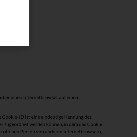
h
e über einen Internetbrowser auf einem
e Cookie-ID ist eine eindeutige Kennung des
ser zugeordnet werden können, in dem das Cookie
betroffenen Person von anderen Internetbrowsern,