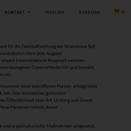
0
KONTAKT
WEBCAM
KARRIERE
rt für die Geschäftsleitung der Strandoase Sylt
grundsätzlich ohne jede Angabe
 unsere Internetseite in Anspruch nehmen
sonenbezogener Daten erforderlich und besteht
on ein.
nnummer einer betroffenen Person, erfolgt stets
 Inh. Udo Sonnleitner geltenden
ie Öffentlichkeit über Art, Umfang und Zweck
fene Personen mittels dieser
sche und organisatorische Maßnahmen umgesetzt,