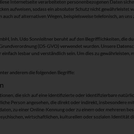
diese Internetseite verarbeiteten personenbezogenen Daten sich
ken aufweisen, sodass ein absoluter Schutz nicht gewährleistet 
auch auf alternativen Wegen, beispielsweise telefonisch, an uns 
bH, Inh. Udo Sonnleitner beruht auf den Begrifflichkeiten, die d
Grundverordnung (DS-GVO) verwendet wurden. Unsere Datenschutz
 einfach lesbar und verständlich sein. Um dies zu gewährleisten,
ter anderem die folgenden Begriffe:
n
nen, die sich auf eine identifizierte oder identifizierbare natürl
türliche Person angesehen, die direkt oder indirekt, insbesondere 
aten, zu einer Online-Kennung oder zu einem oder mehreren be
ychischen, wirtschaftlichen, kulturellen oder sozialen Identität di