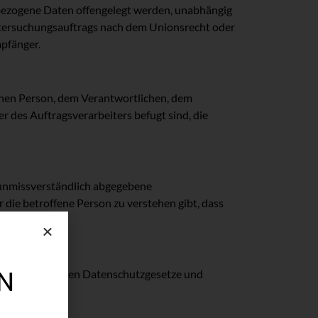
enbezogene Daten offengelegt werden, unabhängig
Untersuchungsauftrags nach dem Unionsrecht oder
pfänger.
ffenen Person, dem Verantwortlichen, dem
 des Auftragsverarbeiters befugt sind, die
nd unmissverständlich abgegebene
die betroffene Person zu verstehen gibt, dass
N
n Union geltenden Datenschutzgesetze und