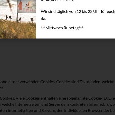
Wir sind täglich von 12 bis 22 Uhr
für euc
da.
***Mittwoch Ruhetag***
o Sonnleitner verwenden Cookies. Cookies sind Textdateien, welch
en.
Cookies. Viele Cookies enthalten eine sogenannte Cookie-ID. Ein
rch welche Internetseiten und Server dem konkreten Internetbrow
hten Internetseiten und Servern, den individuellen Browser der 