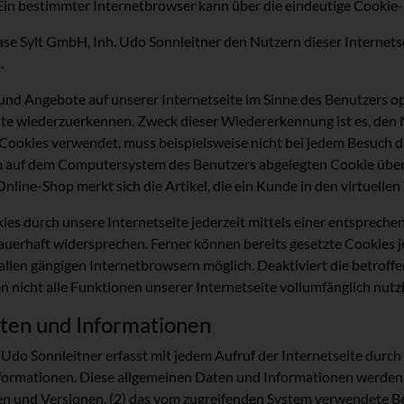
 Ein bestimmter Internetbrowser kann über die eindeutige Cookie-
e Sylt GmbH, Inh. Udo Sonnleitner den Nutzern dieser Internetsei
.
und Angebote auf unserer Internetseite im Sinne des Benutzers o
eite wiederzuerkennen. Zweck dieser Wiedererkennung ist es, den
ie Cookies verwendet, muss beispielsweise nicht bei jedem Besuch 
em auf dem Computersystem des Benutzers abgelegten Cookie übern
ine-Shop merkt sich die Artikel, die ein Kunde in den virtuellen
ies durch unsere Internetseite jederzeit mittels einer entsprech
uerhaft widersprechen. Ferner können bereits gesetzte Cookies j
allen gängigen Internetbrowsern möglich. Deaktiviert die betroff
 nicht alle Funktionen unserer Internetseite vollumfänglich nutz
aten und Informationen
 Udo Sonnleitner erfasst mit jedem Aufruf der Internetseite durch
ormationen. Diese allgemeinen Daten und Informationen werden in
und Versionen, (2) das vom zugreifenden System verwendete Betr