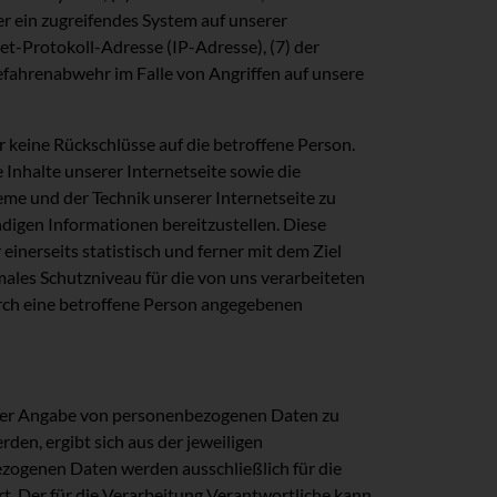
er ein zugreifendes System auf unserer
net-Protokoll-Adresse (IP-Adresse), (7) der
efahrenabwehr im Falle von Angriffen auf unsere
 keine Rückschlüsse auf die betroffene Person.
e Inhalte unserer Internetseite sowie die
eme und der Technik unserer Internetseite zu
digen Informationen bereitzustellen. Diese
nerseits statistisch und ferner mit dem Ziel
ales Schutzniveau für die von uns verarbeiteten
rch eine betroffene Person angegebenen
 unter Angabe von personenbezogenen Daten zu
en, ergibt sich aus der jeweiligen
ezogenen Daten werden ausschließlich für die
t. Der für die Verarbeitung Verantwortliche kann