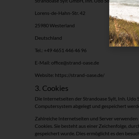
Strandoase Sylt GmbH, Inh. Udo Sonnleitner
Lorens-de-Hahn-Str. 42
25980 Westerland
Deutschland
Tel.: +49 4651 446 46 96
E-Mail: office@strand-oase.de
Website: https://strand-oase.de/
3. Cookies
Die Internetseiten der Strandoase Sylt, Inh. Ud
Computersystem abgelegt und gespeichert werd
Zahlreiche Internetseiten und Server verwenden 
Cookies. Sie besteht aus einer Zeichenfolge, du
gespeichert wurde. Dies ermöglicht es den besuc