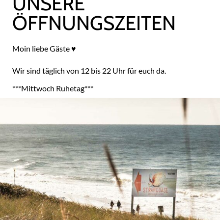
UNSERE
ÖFFNUNGSZEITEN
Strandoase – Restaurant &
Café
Moin liebe Gäste ♥
Wir sind täglich von 12 bis 22 Uhr
für euch da.
***Mittwoch Ruhetag***
Wir über uns
Reservierung
Speisekarte
Shop
Kontakt
Webcam