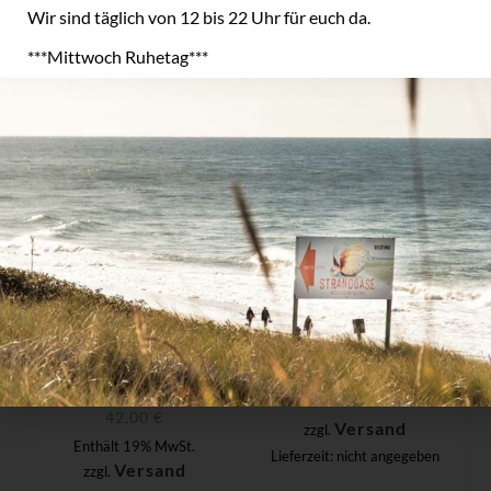
Wir sind täglich von 12 bis 22 Uhr
für euch da.
***Mittwoch Ruhetag***
Ähnliche Produkte
Ausverkauft
Gläser
Gläser
Wasserglas
Weinglas “Strandoase
“Strandoase Sylt” (6
Sylt” (6 Stk.)
Stk.)
45,00
€
42,00
€
Versand
zzgl.
Enthält 19% MwSt.
Lieferzeit: nicht angegeben
Versand
zzgl.