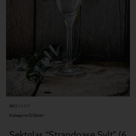
SKU
21437
Gläser
Kategorie
Sektglas “Strandoase Sylt” (6