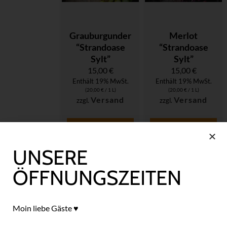
Grauburgunder
Merlot
“Strandoase
“Strandoase
Sylt”
Sylt”
15,00
€
15,00
€
Enthält 19% MwSt.
Enthält 19% MwSt.
(
20,00
€
/ 1 L)
(
20,00
€
/ 1 L)
Versand
Versand
zzgl.
zzgl.
In den
In den
Warenkorb
Warenkorb
UNSERE
ÖFFNUNGSZEITEN
Moin liebe Gäste ♥