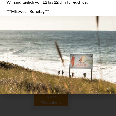
Wir sind täglich von 12 bis 22 Uhr
für euch da.
***Mittwoch Ruhetag***
Weißburgunder
“Strandoase
Sylt”
15,00
€
Enthält 19% MwSt.
(
20,00
€
/ 1 L)
Versand
zzgl.
In den
Warenkorb