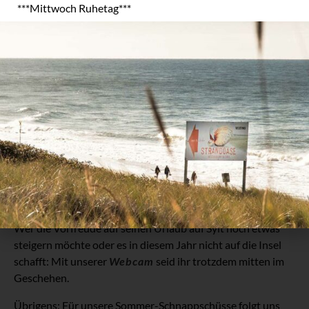
einfach so bei Kaffee, Kuchen und anderen
Leckereien aus
***Mittwoch Ruhetag***
unserer Speisekarte
.
Sundowner in Perfektion- auf
unserem Steg
Für die Romantiker unter euch noch ein „Geheimtipp“: Die
besten Plätze zum Sonnenunterganggucken sind definitiv
die Strandkörbe auf unserem Steg. Hier genießt ihr Tag für
Tag aus der ersten Reihe, wie die Sonne im Meer untergeht
und genießt dazu euer Abendessen mit einem schönen
Gläschen Wein. Bei gutem Wetter könnt ihr die Plätze am
Steg für das Abendessen sogar reservieren. Wir freuen uns
auf euren Anruf: 04651 446 46 96.
Wer die Vorfreude auf seinen Urlaub auf Sylt noch etwas
steigern möchte oder es in diesem Jahr nicht auf die Insel
schafft: Mit unserer
Webcam
seid ihr trotzdem mitten im
Geschehen.
Übrigens: Für unsere Sommer-Schnappschüsse folgt uns